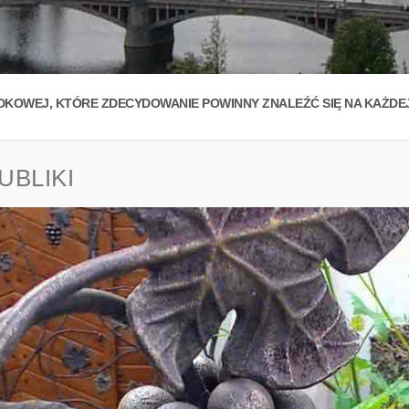
KOWEJ, KTÓRE ZDECYDOWANIE POWINNY ZNALEŹĆ SIĘ NA KAŻDEJ 
UBLIKI