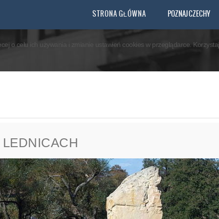
you agree that we are using cookies to ensure you to get the best experience.
STRONA GŁÓWNA
POZNAJ CZECHY
ęcej o celu ich używania i zmianie ustawień cookies w przeglądarce. Korzyst
 LEDNICACH