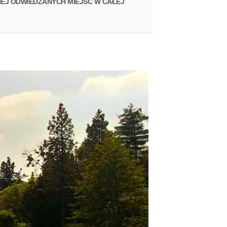
IEJ ODWIEDZANYCH MIEJSC W CAŁEJ