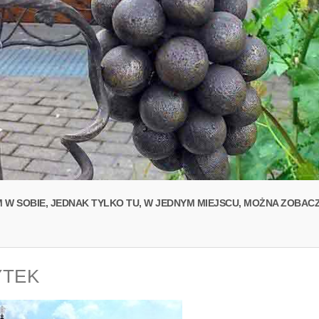
M W SOBIE, JEDNAK TYLKO TU, W JEDNYM MIEJSCU, MOŻNA ZOBAC
YTEK