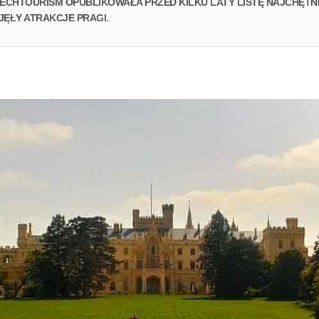
ECHTOURISM OPUBLIKOWAŁA PRZED KILKU LATY LISTĘ NAJCHĘTN
JĘŁY ATRAKCJE PRAGI.