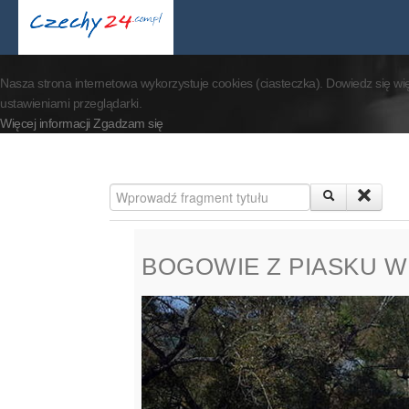
By visiting our website 
Nasza strona internetowa wykorzystuje cookies (ciasteczka). Dowiedz się wi
ustawieniami przeglądarki.
Więcej informacji
Zgadzam się
Wprowadź fragment tytułu
BOGOWIE Z PIASKU W