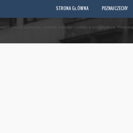
you agree that we are using cookies to ensure you to get the best experience.
STRONA GŁÓWNA
POZNAJ CZECHY
ęcej o celu ich używania i zmianie ustawień cookies w przeglądarce. Korzyst