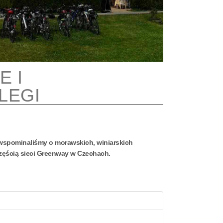
 I
LEGI
 wspominaliśmy o morawskich, winiarskich
zęścią sieci Greenway w Czechach.