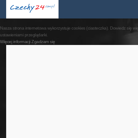
By visiting our website 
Nasza strona internetowa wykorzystuje cookies (ciasteczka). Dowiedz się wi
ustawieniami przeglądarki.
Więcej informacji
Zgadzam się