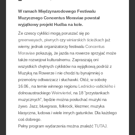
W ramach Międzynarodowego Festiwalu
Muzycznego Concentus Moraviae powstał
wyjątkowy projekt Hudba na kole.
Że czescy cykliści mogą poruszać się po
greenwayach
,
piwnych
czy
winiarskich ścieżkach
już
wiemy, jednak organizatorzy festiwalu
Concentus
Moraviae
pokazują, że jazda na rowerze sprzyjać może
także rozwojowi kulturalnemu. Zapraszają oni
wszystkich chętnych cyklistów na wyjątkową podróż z
Muzyką na Rowerze i nie chodzi tu bynajmniej o
przenośny odtwarzacz i słuchawki. Otóż, w sobotę
16.06., na ternie winnego regionu
Lednicko-valtického
i
dolnoaustrackiego
Weinviertel
, na 18 "przystankach
muzycznych", będzie można posłuchać muzyki na
żywo. Jazz, bluegrass, folkrock, klezmer, muzyka
klasyczna, ludowa i wiele innych gatunków. Dla każdego
coś dobrego.
Pełny program wydarzenia można znaleźć
TUTAJ
.