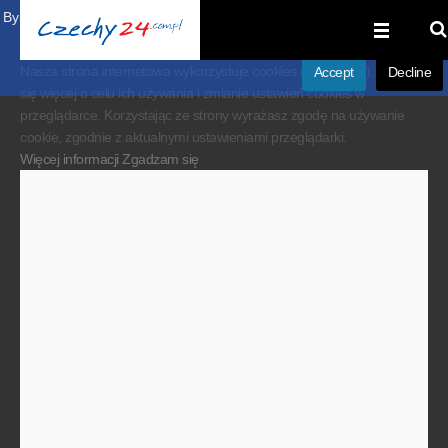
By visiting our website you agree that we are using cookies to ensure you to
get the best experience.
Nasza strona internetowa wykorzystuje cookies (ciasteczka). Dowiedz
Accept
Decline
się więcej o celu ich używania i zmianie ustawień cookies w
przeglądarce. Korzystając ze strony wyrażasz zgodę na używanie
cookie, zgodnie z aktualnymi ustawieniami przeglądarki.
Więcej informacji
Zgadzam się