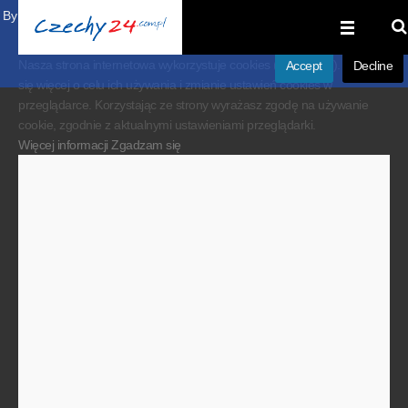
By visiting our website you agree that we are using cookies to ensure you to
get the best experience.
Nasza strona internetowa wykorzystuje cookies (ciasteczka). Dowiedz
Accept
Decline
się więcej o celu ich używania i zmianie ustawień cookies w
przeglądarce. Korzystając ze strony wyrażasz zgodę na używanie
cookie, zgodnie z aktualnymi ustawieniami przeglądarki.
Więcej informacji
Zgadzam się