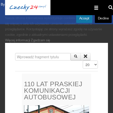
By visiting our website you agree that we are using cookies to ensure you to
get the best experience.
Nasza strona internetowa wykorzystuje cookies (ciasteczka). Dowiedz
Accept
Decline
się więcej o celu ich używania i zmianie ustawień cookies w
przeglądarce. Korzystając ze strony wyrażasz zgodę na używanie
cookie, zgodnie z aktualnymi ustawieniami przeglądarki.
Więcej informacji
Zgadzam się
Wprowadź fragment tytułu
Pokaż #
110 LAT PRASKIEJ
KOMUNIKACJI
AUTOBUSOWEJ