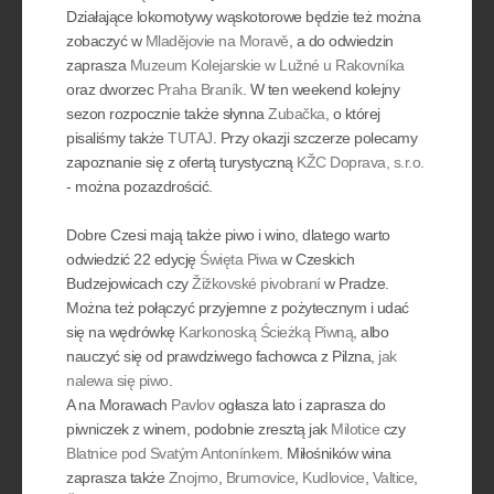
Działające lokomotywy wąskotorowe będzie też można
zobaczyć w
Mladějovie na Moravě
, a do odwiedzin
zaprasza
Muzeum Kolejarskie w Lužné u Rakovníka
oraz dworzec
Praha Braník
. W ten weekend kolejny
sezon rozpocznie także słynna
Zubačka
, o której
pisaliśmy także
TUTAJ
. Przy okazji szczerze polecamy
zapoznanie się z ofertą turystyczną
KŽC Doprava, s.r.o.
- można pozazdrościć.
Dobre Czesi mają także piwo i wino, dlatego warto
odwiedzić 22 edycję
Święta Piwa
w Czeskich
Budzejowicach czy
Žižkovské pivobraní
w Pradze.
Można też połączyć przyjemne z pożytecznym i udać
się na wędrówkę
Karkonoską Ścieżką Piwną
, albo
nauczyć się od prawdziwego fachowca z Pilzna,
jak
nalewa się piwo
.
A na Morawach
Pavlov
ogłasza lato i zaprasza do
piwniczek z winem, podobnie zresztą jak
Milotice
czy
Blatnice pod Svatým Antonínkem
. Miłośników wina
zaprasza także
Znojmo
,
Brumovice
,
Kudlovice
,
Valtice
,