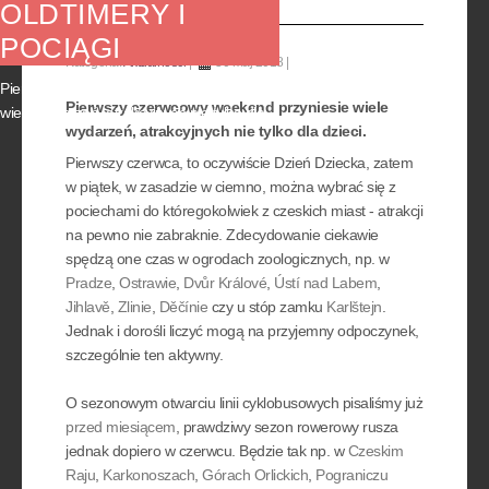
POCIĄGI
OLDTIMERY I
POCIĄGI
Kategoria:
Aktualności
30 maj 2018
Pierwszy czerwcowy weekend przyniesie
Pierwszy czerwcowy weekend przyniesie wiele
wiele wydarzeń, atrakcyjnych nie tylko dla...
wydarzeń, atrakcyjnych nie tylko dla dzieci.
Pierwszy czerwca, to oczywiście Dzień Dziecka, zatem
w piątek, w zasadzie w ciemno, można wybrać się z
pociechami do któregokolwiek z czeskich miast - atrakcji
na pewno nie zabraknie. Zdecydowanie ciekawie
spędzą one czas w ogrodach zoologicznych, np. w
Pradze
,
Ostrawie
,
Dvůr Králové
,
Ústí nad Labem
,
Jihlavě
,
Zlinie
,
Děčínie
czy u stóp zamku
Karlštejn
.
Jednak i dorośli liczyć mogą na przyjemny odpoczynek,
szczególnie ten aktywny.
O sezonowym otwarciu linii cyklobusowych pisaliśmy już
przed miesiącem
, prawdziwy sezon rowerowy rusza
jednak dopiero w czerwcu. Będzie tak np. w
Czeskim
Raju
,
Karkonoszach
,
Górach Orlickich
,
Pograniczu