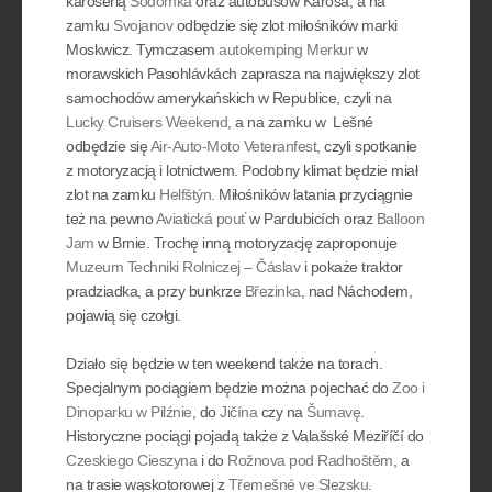
karoserią
Sodomka
oraz autobusów Karosa, a na
zamku
Svojanov
odbędzie się zlot miłośników marki
Moskwicz. Tymczasem
autokemping Merkur
w
morawskich Pasohlávkách zaprasza na największy zlot
samochodów amerykańskich w Republice, czyli na
Lucky Cruisers Weekend
, a na zamku w Lešné
odbędzie się
Air-Auto-Moto Veteranfest
, czyli spotkanie
z motoryzacją i lotnictwem. Podobny klimat będzie miał
zlot na zamku
Helfštýn
. Miłośników latania przyciągnie
też na pewno
Aviatická pouť
w Pardubicích oraz
Balloon
Jam
w Brnie. Trochę inną motoryzację zaproponuje
Muzeum Techniki Rolniczej – Čáslav
i pokaże traktor
pradziadka, a przy bunkrze
Březinka
, nad Náchodem,
pojawią się czołgi.
Działo się będzie w ten weekend także na torach.
Specjalnym pociągiem będzie można pojechać do
Zoo i
Dinoparku w Pilźnie
, do
Jičína
czy na
Šumavę
.
Historyczne pociągi pojadą także z Valašské Meziříčí do
Czeskiego Cieszyna
i do
Rožnova pod Radhoštěm
, a
na trasie wąskotorowej z
Třemešné ve Slezsku
.