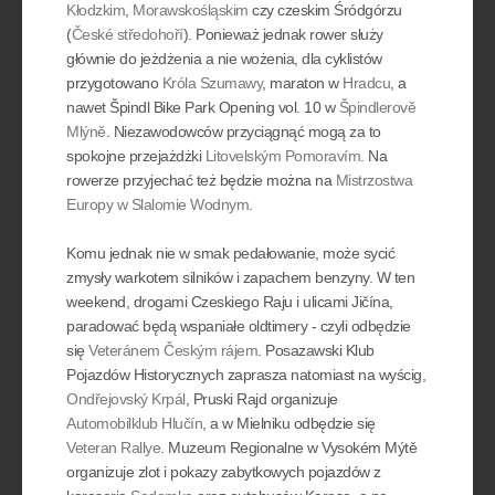
Kłodzkim
,
Morawskośląskim
czy czeskim Śródgórzu
(
České středohoří
). Ponieważ jednak rower służy
głównie do jeżdżenia a nie wożenia, dla cyklistów
przygotowano
Króla Szumawy
, maraton w
Hradcu
, a
nawet Špindl Bike Park Opening vol. 10 w
Špindlerově
Mlýně
. Niezawodowców przyciągnąć mogą za to
spokojne przejażdżki
Litovelským Pomoravím
. Na
rowerze przyjechać też będzie można na
Mistrzostwa
Europy w Slalomie Wodnym
.
Komu jednak nie w smak pedałowanie, może sycić
zmysły warkotem silników i zapachem benzyny. W ten
weekend, drogami Czeskiego Raju i ulicami Jičína,
paradować będą wspaniałe oldtimery - czyli odbędzie
się
Veteránem Českým rájem
. Posazawski Klub
Pojazdów Historycznych zaprasza natomiast na wyścig,
Ondřejovský Krpál
, Pruski Rajd organizuje
Automobilklub Hlučín
, a w Mielniku odbędzie się
Veteran Rallye
. Muzeum Regionalne w Vysokém Mýtě
organizuje zlot i pokazy zabytkowych pojazdów z