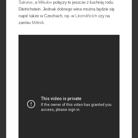
Šakvice
, a
Mikulov
połączy to jeszcze z kuchnią rodu
Dietrichstein. Jednak dobrego wina można będzie się
napić także w Czechach, np. w
Litoměřicích
czy na
zamku
Mělník
.