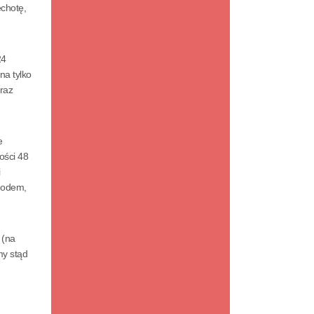
echotę,
24
na tylko
oraz
e
ości 48
i
chodem,
 (na
my stąd