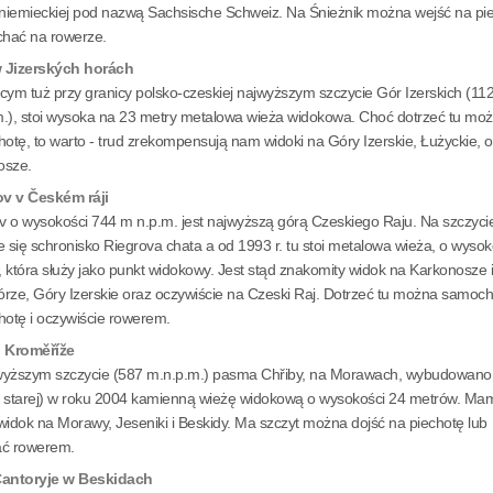
 niemieckiej pod nazwą Sachsische Schweiz. Na Śnieżnik można wejść na pi
chać na rowerze.
 Jizerských horách
cym tuż przy granicy polsko-czeskiej najwyższym szczycie Gór Izerskich (11
.), stoi wysoka na 23 metry metalowa wieża widokowa. Choć dotrzeć tu moż
hotę, to warto - trud zrekompensują nam widoki na Góry Izerskie, Łużyckie, 
osze.
v v Českém ráji
 o wysokości 744 m n.p.m. jest najwyższą górą Czeskiego Raju. Na szczyci
e się schronisko Riegrova chata a od 1993 r. tu stoi metalowa wieża, o wysok
 która służy jako punkt widokowy. Jest stąd znakomity widok na Karkonosze 
rze, Góry Izerskie oraz oczywiście na Czeski Raj. Dotrzeć tu można samo
hotę i oczywiście rowerem.
. Kroměříže
wyższym szczycie (587 m.n.p.m.) pasma Chřiby, na Morawach, wybudowano
 starej) w roku 2004 kamienną wieżę widokową o wysokości 24 metrów. Ma
widok na Morawy, Jeseniki i Beskidy. Ma szczyt można dojść na piechotę lub
ać rowerem.
Čantoryje w Beskidach