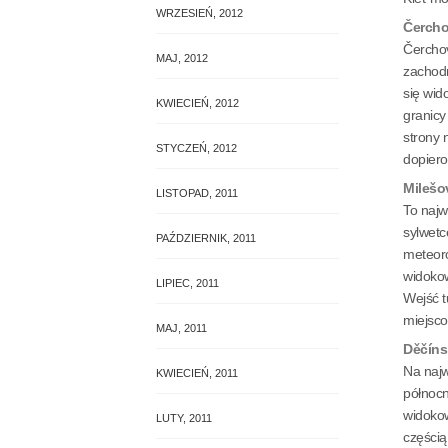
WRZESIEŃ, 2012
słoneczny ...
Čercho
Čerchov
MAJ, 2012
zachodn
się wid
KWIECIEŃ, 2012
granicy
strony 
STYCZEŃ, 2012
dopiero
Milešo
LISTOPAD, 2011
To najw
sylwetc
PAŹDZIERNIK, 2011
meteoro
widokow
LIPIEC, 2011
Wejść t
miejsco
MAJ, 2011
Děčíns
Na najw
KWIECIEŃ, 2011
północn
widokow
LUTY, 2011
częścią