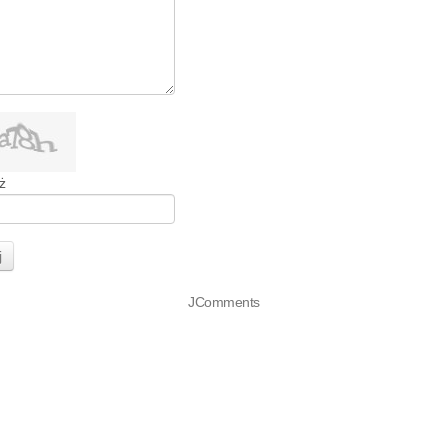
ż
j
JComments