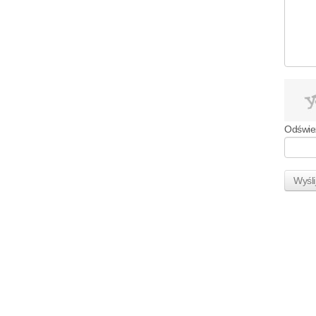
Odświe
Wyśli