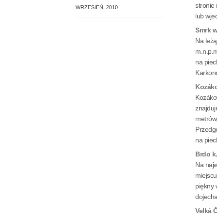
stronie
WRZESIEŃ, 2010
lub wje
Smrk w
Na leżą
m.n.p.m
na piec
Karkon
Kozáko
Kozákov
znajduj
metrów,
Przedgó
na piec
Brdo k
Na naj
miejscu
piękny 
dojech
Velká 