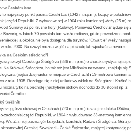
v w Českém lese
 to najwyższy punkt pasma Czeski Las (1042 m.n.p.m.), leżący w południow
iej części Republiki. Z wybudowanej w 1904 roku kamiennej wieży (25 m) r
ok od Šumavy aż po Krušné hory (Rudawy). Ponieważ Čerchov znajduje się 
 z Bawarią, w latach 70 powstała tam wieża radiowa, gdzie prowadzono nasł
niemieckiej, a okolica nie była dostępna dla turystów. "Otwarcie" wieży nastąpi
 w roku 2000. Na szczyt można wejść na piechotę lub wjechać na rowerze.
vka na Českém středohoří
yższy szczyt Czeskiego Śródgórza (836 m.n.p.m.) o charakterystycznej szpic
e. Na Królowej Śródgórza, bo tak też jest Milešovka nazywana, znajduje się S
logiczna (najbardziej wietrzne miejsce w Czechach) i 19-metrowa kamienna
a z roku 1905. Rozciąga się z niej unikatowy widok na Śródgórze i Krušné h
u można tylko na piechotę (nachylenie stoków dochodzi do 30 stopni) np. z
wości Černčice.
ký Sněžník
yższej górze stołowej w Czechach (723 m.n.p.m.) leżącej niedaleko Děčína,
o-zachodniej części Republiki, w 1864 r. wybudowano 33-metrową kamienn
ą. Widać z niej pasma gór Łużyckich, Izerskich, Rudaw i Śródgórza. Góra je
 niesamowitej Czeskiej Szwajcarii - České Švýcarsko, mającej kontynuację p