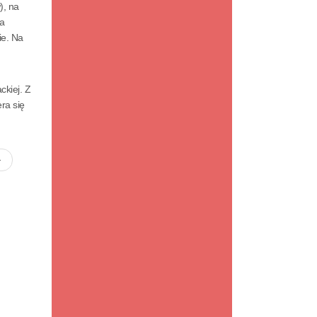
), na
a
ie. Na
ckiej. Z
ra się