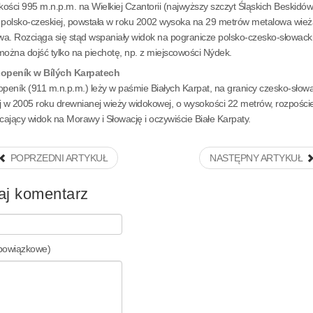
ości 995 m.n.p.m. na Wielkiej Czantorii (najwyższy szczyt Śląskich Beskidów
 polsko-czeskiej, powstała w roku 2002 wysoka na 29 metrów metalowa wież
a. Rozciąga się stąd wspaniały widok na pogranicze polsko-czesko-słowack
można dojść tylko na piechotę, np. z miejscowości Nýdek.
Lopeník w Bílých Karpatech
openík (911 m.n.p.m.) leży w paśmie Białych Karpat, na granicy czesko-słowa
j w 2005 roku drewnianej wieży widokowej, o wysokości 22 metrów, rozpoście
ający widok na Morawy i Słowację i oczywiście Białe Karpaty.
POPRZEDNI ARTYKUŁ
NASTĘPNY ARTYKUŁ
aj komentarz
obowiązkowe)