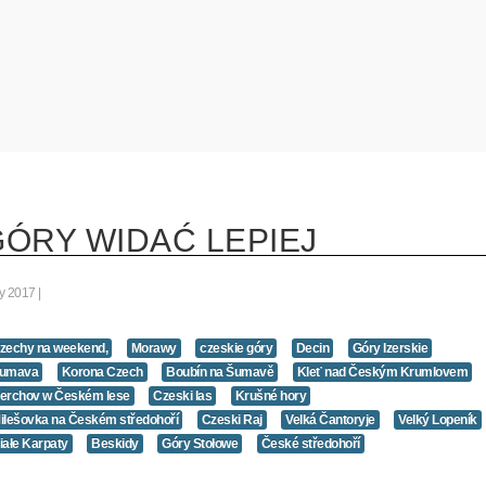
GÓRY WIDAĆ LEPIEJ
ty 2017
zechy na weekend,
Morawy
czeskie góry
Decin
Góry Izerskie
umava
Korona Czech
Boubín na Šumavě
Kleť nad Českým Krumlovem
erchov w Českém lese
Czeski las
Krušné hory
ilešovka na Českém středohoří
Czeski Raj
Velká Čantoryje
Velký Lopeník
iałe Karpaty
Beskidy
Góry Stołowe
České středohoří