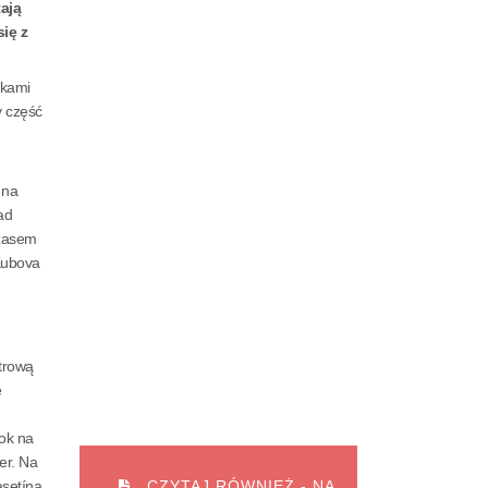
ają
ię z
żkami
y część
 na
ad
czasem
 Kubova
trową
e
dok na
er. Na
setína.
CZYTAJ RÓWNIEŻ - NA