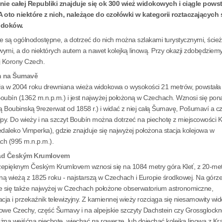
nie całej Republiki znajduje się ok 300 wież widokowych i ciągle powst
 oto niektóre z nich, należące do czołówki w kategorii roztaczających s
idoków.
e są ogólnodostępne, a dotrzeć do nich można szlakami turystycznymi, ście
ymi, a do niektórych autem a nawet kolejką linową. Przy okazji zdobędziem
j Korony Czech.
n na Šumavě
a w 2004 roku drewniana wieża widokowa o wysokości 21 metrów, powstała
oubín (1362 m.n.p.m.) i jest najwyżej położoną w Czechach. Wznosi się pon
 Boubinską 9rezerwat od 1858 r.) i widać z niej całą Šumavę, Pošumaví a 
lpy. Do wieży i na szczyt Boubín można dotrzeć na piechotę z miejscowości
edaleko Vimperka), gdzie znajduje się najwyżej położona stacja kolejowa w
h (995 m.n.p.m.).
ad Českým Krumlovem
zepięknym Českým Krumlovem wznosi się na 1084 metry góra Kleť, z 20-me
ą wieżą z 1825 roku - najstarszą w Czechach i Europie środkowej. Na górz
e się także najwyżej w Czechach położone obserwatorium astronomiczne,
acja i przekaźnik telewizyjny. Z kamiennej wieży rozciąga się niesamowity wi
owe Czechy, część Šumavy i na alpejskie szczyty Dachstein czy Grossglockn
żna wejśćna piechotę, wjechać na rowerze, lub dojechać kolejką linową z Kra