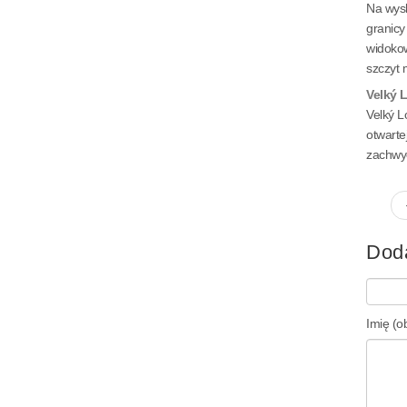
Na wysk
granicy
widokow
szczyt 
Velký 
Velký L
otwarte
zachwyc
Dod
Imię (