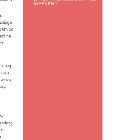
WEEKEND
o-
ozciąga
2 km od
uch na
ło
zastej
tacja
 wieża
ory.
 w
ą wieżę
st
o