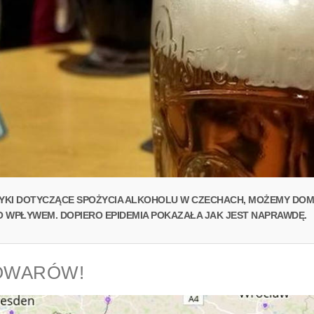
YKI DOTYCZĄCE SPOŻYCIA ALKOHOLU W CZECHACH, MOŻEMY DOMN
O WPŁYWEM. DOPIERO EPIDEMIA POKAZAŁA JAK JEST NAPRAWDĘ.
OWARÓW!