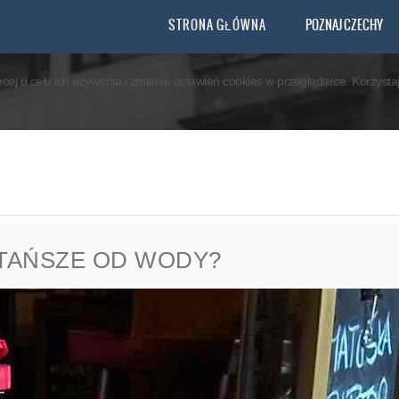
you agree that we are using cookies to ensure you to get the best experience.
STRONA GŁÓWNA
POZNAJ CZECHY
ęcej o celu ich używania i zmianie ustawień cookies w przeglądarce. Korzyst
 TAŃSZE OD WODY?