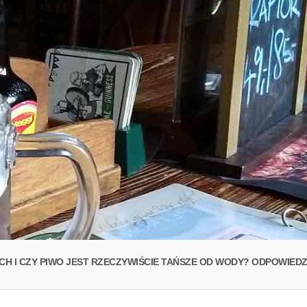
H I CZY PIWO JEST RZECZYWIŚCIE TAŃSZE OD WODY? ODPOWIEDZ