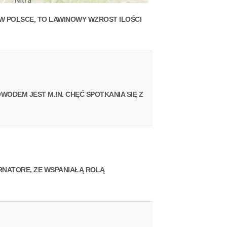
K W POLSCE, TO LAWINOWY WZROST ILOŚCI
ODEM JEST M.IN. CHĘĆ SPOTKANIA SIĘ Z
ORNATORE, ZE WSPANIAŁĄ ROLĄ