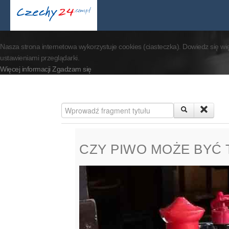
By visiting our website 
Nasza strona internetowa wykorzystuje cookies (ciasteczka). Dowiedz się wi
ustawieniami przeglądarki.
Więcej informacji
Zgadzam się
Wprowadź fragment tytułu
CZY PIWO MOŻE BYĆ